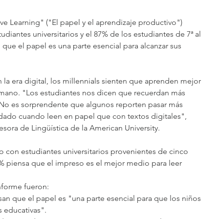
ve Learning" ("El papel y el aprendizaje productivo") 
diantes universitarios y el 87% de los estudiantes de 7ª al 
que el papel es una parte esencial para alcanzar sus 
 la era digital, los millennials sienten que aprenden mejor 
a mano. "Los estudiantes nos dicen que recuerdan más 
 No es sorprendente que algunos reporten pasar más 
ado cuando leen en papel que con textos digitales", 
esora de Lingüística de la American University.
io con estudiantes universitarios provenientes de cinco 
% piensa que el impreso es el mejor medio para leer 
nforme fueron: 
san que el papel es "una parte esencial para que los niños 
 educativas".  